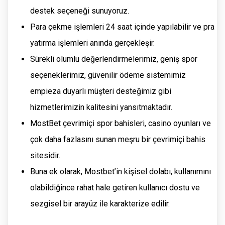
destek seçeneği sunuyoruz.
Para çekme işlemleri 24 saat içinde yapılabilir ve pra
yatırma işlemleri anında gerçekleşir.
Sürekli olumlu değerlendirmelerimiz, geniş spor
seçeneklerimiz, güvenilir ödeme sistemimiz
empieza duyarlı müşteri desteğimiz gibi
hizmetlerimizin kalitesini yansıtmaktadır.
MostBet çevrimiçi spor bahisleri, casino oyunları ve
çok daha fazlasını sunan meşru bir çevrimiçi bahis
sitesidir.
Buna ek olarak, Mostbet’in kişisel dolabı, kullanımını
olabildiğince rahat hale getiren kullanıcı dostu ve
sezgisel bir arayüz ile karakterize edilir.