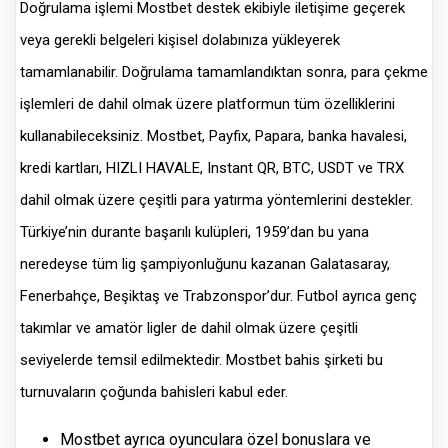
Doğrulama işlemi Mostbet destek ekibiyle iletişime geçerek
veya gerekli belgeleri kişisel dolabınıza yükleyerek
tamamlanabilir. Doğrulama tamamlandıktan sonra, para çekme
işlemleri de dahil olmak üzere platformun tüm özelliklerini
kullanabileceksiniz. Mostbet, Payfix, Papara, banka havalesi,
kredi kartları, HIZLI HAVALE, Instant QR, BTC, USDT ve TRX
dahil olmak üzere çeşitli para yatırma yöntemlerini destekler.
Türkiye’nin durante başarılı kulüpleri, 1959’dan bu yana
neredeyse tüm lig şampiyonluğunu kazanan Galatasaray,
Fenerbahçe, Beşiktaş ve Trabzonspor’dur. Futbol ayrıca genç
takımlar ve amatör ligler de dahil olmak üzere çeşitli
seviyelerde temsil edilmektedir. Mostbet bahis şirketi bu
turnuvaların çoğunda bahisleri kabul eder.
Mostbet ayrıca oyunculara özel bonuslara ve