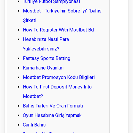
Türkiye Futbol Şampiyonası
Mostbet - Türkiye'nin Sobre İyi" "bahis
Şirketi
How To Register With Mostbet Bd
Hesabınıza Nasıl Para
Yükleyebilirsiniz?
Fantasy Sports Betting
Kumarhane Oyunları
Mostbet Promosyon Kodu Bilgileri
How To First Deposit Money Into
Mostbet?
Bahis Türleri Ve Oran Formatı
Oyun Hesabına Giriş Yapmak
Canlı Bahis