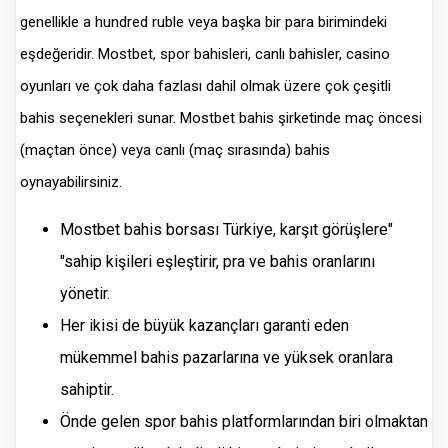
genellikle a hundred ruble veya başka bir para birimindeki
eşdeğeridir. Mostbet, spor bahisleri, canlı bahisler, casino
oyunları ve çok daha fazlası dahil olmak üzere çok çeşitli
bahis seçenekleri sunar. Mostbet bahis şirketinde maç öncesi
(maçtan önce) veya canlı (maç sırasında) bahis
oynayabilirsiniz.
Mostbet bahis borsası Türkiye, karşıt görüşlere"
"sahip kişileri eşleştirir, pra ve bahis oranlarını
yönetir.
Her ikisi de büyük kazançları garanti eden
mükemmel bahis pazarlarına ve yüksek oranlara
sahiptir.
Önde gelen spor bahis platformlarından biri olmaktan