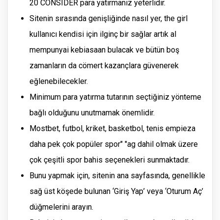
20 CONSIDER para yatırmanız yeterlidir.
Sitenin sırasında genişliğinde nasıl yer, the girl
kullanıcı kendisi için ilginç bir sağlar artık al
mempunyai kebiasaan bulacak ve bütün boş
zamanların da cömert kazançlara güvenerek
eğlenebilecekler.
Minimum para yatırma tutarının seçtiğiniz yönteme
bağlı olduğunu unutmamak önemlidir.
Mostbet, futbol, kriket, basketbol, tenis empieza
daha pek çok popüler spor" "ag dahil olmak üzere
çok çeşitli spor bahis seçenekleri sunmaktadır.
Bunu yapmak için, sitenin ana sayfasında, genellikle
sağ üst köşede bulunan ‘Giriş Yap’ veya ‘Oturum Aç’
düğmelerini arayın.