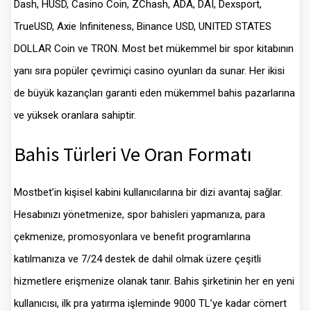
Dash, HUSD, Casino Coin, ZChash, ADA, DAI, Dexsport,
TrueUSD, Axie Infiniteness, Binance USD, UNITED STATES
DOLLAR Coin ve TRON. Most bet mükemmel bir spor kitabının
yanı sıra popüler çevrimiçi casino oyunları da sunar. Her ikisi
de büyük kazançları garanti eden mükemmel bahis pazarlarına
ve yüksek oranlara sahiptir.
Bahis Türleri Ve Oran Formatı
Mostbet’in kişisel kabini kullanıcılarına bir dizi avantaj sağlar.
Hesabınızı yönetmenize, spor bahisleri yapmanıza, para
çekmenize, promosyonlara ve benefit programlarına
katılmanıza ve 7/24 destek de dahil olmak üzere çeşitli
hizmetlere erişmenize olanak tanır. Bahis şirketinin her en yeni
kullanıcısı, ilk pra yatırma işleminde 9000 TL’ye kadar cömert