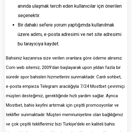
anında ulaşmak tercih eden kullanıcılar için önerilen
seçenektir.
Bir dahaki sefere yorum yaptığımda kullanılmak
üzere adımı, e-posta adresimi ve net site adresimi
bu tarayıcıya kaydet.
Bahsiniz kazanırsa size verilen oranlara göre ödeme alırsınız.
Com web sitemiz, 2009’dan başlayarak upon yıldan fazla bir
süredir spor bahisleri hizmetlerini sunmaktadır. Canlı sohbet,
e-posta empieza Telegram aracılığıyla 7/24 Mostbet çevrimiçi
müşteri desteğimiz, gerektiğinde hızlı yardım sağlar. Ayrıca
Mostbet, bahis keyfini artırmak için çeşitli promosyonlar ve
teklifler sunmaktadır. Müşteri memnuniyetine olan bağlılığımız
ve çok çeşitli tekliflerimiz bizi Türkiye’deki en kaliteli bahis