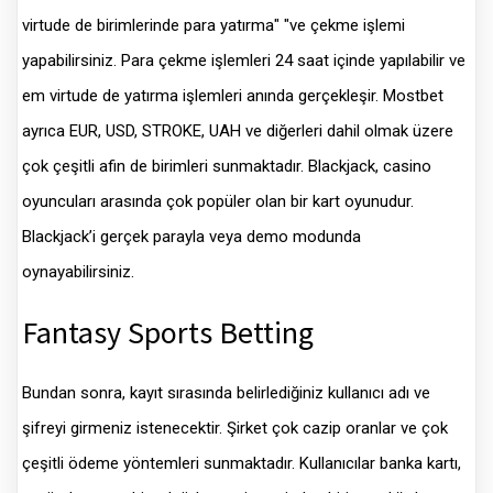
virtude de birimlerinde para yatırma" "ve çekme işlemi
yapabilirsiniz. Para çekme işlemleri 24 saat içinde yapılabilir ve
em virtude de yatırma işlemleri anında gerçekleşir. Mostbet
ayrıca EUR, USD, STROKE, UAH ve diğerleri dahil olmak üzere
çok çeşitli afin de birimleri sunmaktadır. Blackjack, casino
oyuncuları arasında çok popüler olan bir kart oyunudur.
Blackjack’i gerçek parayla veya demo modunda
oynayabilirsiniz.
Fantasy Sports Betting
Bundan sonra, kayıt sırasında belirlediğiniz kullanıcı adı ve
şifreyi girmeniz istenecektir. Şirket çok cazip oranlar ve çok
çeşitli ödeme yöntemleri sunmaktadır. Kullanıcılar banka kartı,