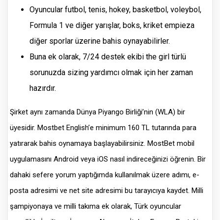
Oyuncular futbol, tenis, hokey, basketbol, voleybol,
Formula 1 ve diğer yarışlar, boks, kriket empieza
diğer sporlar üzerine bahis oynayabilirler.
Buna ek olarak, 7/24 destek ekibi the girl türlü
sorunuzda sizing yardımcı olmak için her zaman
hazırdır.
Şirket aynı zamanda Dünya Piyango Birliği’nin (WLA) bir
üyesidir. Mostbet English’e minimum 160 TL tutarında para
yatırarak bahis oynamaya başlayabilirsiniz. MostBet mobil
uygulamasını Android veya iOS nasıl indireceğinizi öğrenin. Bir
dahaki sefere yorum yaptığımda kullanılmak üzere adımı, e-
posta adresimi ve net site adresimi bu tarayıcıya kaydet. Milli
şampiyonaya ve milli takıma ek olarak, Türk oyuncular