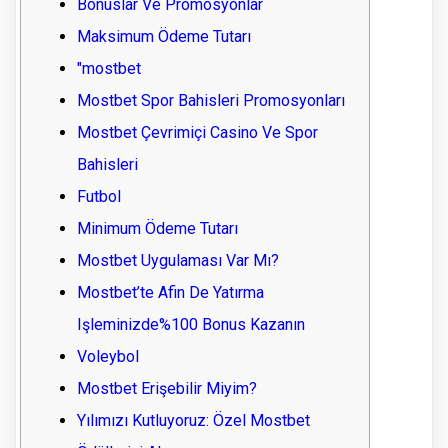
Bonuslar Ve Promosyonlar
Maksimum Ödeme Tutarı
"mostbet
Mostbet Spor Bahisleri Promosyonları
Mostbet Çevrimiçi Casino Ve Spor
Bahisleri
Futbol
Minimum Ödeme Tutarı
Mostbet Uygulaması Var Mı?
Mostbet’te Afin De Yatırma
Işleminizde%100 Bonus Kazanın
Voleybol
Mostbet Erişebilir Miyim?
Yılımızı Kutluyoruz: Özel Mostbet