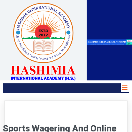
Sports Wagering And Online