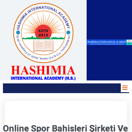
Online Spor Bahisleri Şirketi Ve