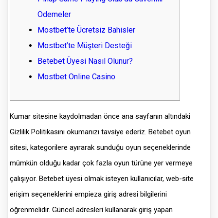
Ödemeler
Mostbet’te Ücretsiz Bahisler
Mostbet’te Müşteri Desteği
Betebet Üyesi Nasıl Olunur?
Mostbet Online Casino
Kumar sitesine kaydolmadan önce ana sayfanın altındaki
Gizlilik Politikasını okumanızı tavsiye ederiz. Betebet oyun
sitesi, kategorilere ayırarak sunduğu oyun seçeneklerinde
mümkün olduğu kadar çok fazla oyun türüne yer vermeye
çalışıyor. Betebet üyesi olmak isteyen kullanıcılar, web-site
erişim seçeneklerini empieza giriş adresi bilgilerini
öğrenmelidir. Güncel adresleri kullanarak giriş yapan