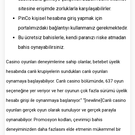
sitesine erişimde zorluklarla karşılaşabilirler.
PinCo kişisel hesabına giriş yapmak için
portalımızdaki bağlantıyı kullanmanız gerekmektedir.
Bu ücretsiz bahislerle, kendi paranızı riske atmadan
bahis oynayabilirsiniz.
Casino oyunları deneyimlerine sahip olanlar, betebet üyelik
hesabında canlı krupiyelerin sundukları canlı oyunları
oynamaya başlayabiliyor. Canlı casino bölümünde, 637 oyun
seçeneğine yer veriyor ve her oyunun çok fazla sürümü üyelik
hesabı girişi ile oynanmaya başlanıyor." "[newline]Canlı casino
oyunları gerçek oyun olarak sunuluyor ve gerçek parayla
oynanabiliyor. Promosyon kodları, çevrimiçi bahis
deneyiminizden daha fazlasını elde etmenin mükemmel bir