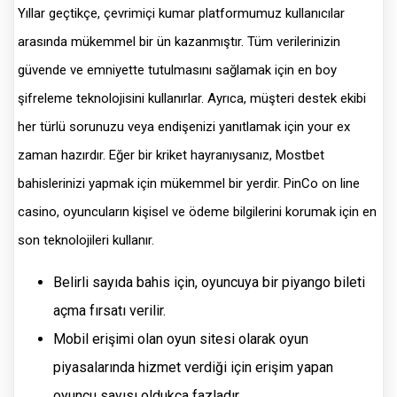
Yıllar geçtikçe, çevrimiçi kumar platformumuz kullanıcılar
arasında mükemmel bir ün kazanmıştır. Tüm verilerinizin
güvende ve emniyette tutulmasını sağlamak için en boy
şifreleme teknolojisini kullanırlar. Ayrıca, müşteri destek ekibi
her türlü sorunuzu veya endişenizi yanıtlamak için your ex
zaman hazırdır. Eğer bir kriket hayranıysanız, Mostbet
bahislerinizi yapmak için mükemmel bir yerdir. PinCo on line
casino, oyuncuların kişisel ve ödeme bilgilerini korumak için en
son teknolojileri kullanır.
Belirli sayıda bahis için, oyuncuya bir piyango bileti
açma fırsatı verilir.
Mobil erişimi olan oyun sitesi olarak oyun
piyasalarında hizmet verdiği için erişim yapan
oyuncu sayısı oldukça fazladır.