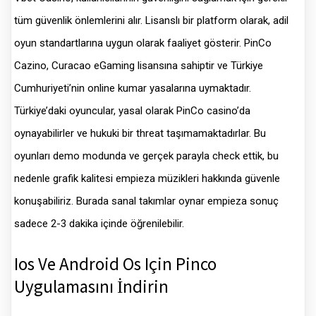
tüm güvenlik önlemlerini alır. Lisanslı bir platform olarak, adil
oyun standartlarına uygun olarak faaliyet gösterir. PinCo
Cazino, Curacao eGaming lisansına sahiptir ve Türkiye
Cumhuriyeti’nin online kumar yasalarına uymaktadır.
Türkiye’daki oyuncular, yasal olarak PinCo casino’da
oynayabilirler ve hukuki bir threat taşımamaktadırlar. Bu
oyunları demo modunda ve gerçek parayla check ettik, bu
nedenle grafik kalitesi empieza müzikleri hakkında güvenle
konuşabiliriz. Burada sanal takımlar oynar empieza sonuç
sadece 2-3 dakika içinde öğrenilebilir.
Ios Ve Android Os Için Pinco
Uygulamasını İndirin