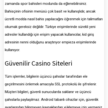
zamanda spor bahisleri modunda da eğlenebilirsiniz.
Bahisçinin ofisinin menüsü çok basit ve kullanışlıdır, ancak
ücretli modda nasıl bahis yapılacağını öğrenmek için talimatları
okumak gereksiz değildir. Türkiye erişimlerinde sürekli yeni
adresler kullandığı için erişim yapacak kullanıcılar, kid giriş
adresinin nenni olduğunu araştırıyor empieza erişimlerinde
kullanıyor.
Güvenilir Casino Siteleri
Tüm işlemler, bilgilerin üçüncü şahıslar tarafından ele
geçirilmesini önlemek amacıyla SSL protokolü ile şifrelenir.
Müşteri bilgileri, güvenli sunucularda saklanır ve üçüncü
şahıslarla paylaşılmaz. Android tabanlı cihazlar için, güvenlik
ayarlarından bilinmeyen kaynaklardan yüklemeye izin vermeniz