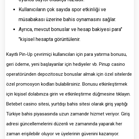
Kullanıcıların çok sayıda spor etkinliği ve
müsabakası üzerine bahis oynamasını sağlar.
Ayrıca, mevcut bonuslar ve hesap bakiyesi para"
"kişisel hesapta görüntülenir.
Kayıtlı Pin-Up çevrimiçi kullanıcıları için para yatırma bonusu,
geri ödeme, yeni başlayanlar için hediyeler vb. Pinup casino
operatöründen depozitosuz bonuslar almak için özel sitelerde
özel promosyon kodları bulabilirsiniz. Bonusu etkinleştirmek
için kişisel dolabınıza girin ve etkinleştirme düğmesine tıklayın.
Betebet casino sitesi, yurtdışı bahis sitesi olarak giriş yaptığı
Türkiye bahis piyasasında uzun zamandır hizmet veriyor. Giriş
adresi güncellemelerini düzenli ve zamanında yaparak her
zaman erişilebilir oluyor ve üyelerinin güvenini kazanıyor.