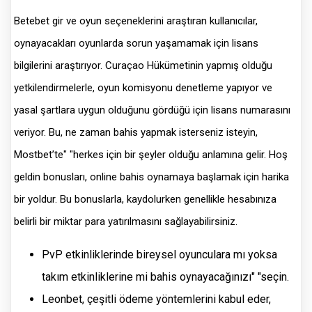
Betebet gir ve oyun seçeneklerini araştıran kullanıcılar,
oynayacakları oyunlarda sorun yaşamamak için lisans
bilgilerini araştırıyor. Curaçao Hükümetinin yapmış olduğu
yetkilendirmelerle, oyun komisyonu denetleme yapıyor ve
yasal şartlara uygun olduğunu gördüğü için lisans numarasını
veriyor. Bu, ne zaman bahis yapmak isterseniz isteyin,
Mostbet’te" "herkes için bir şeyler olduğu anlamına gelir. Hoş
geldin bonusları, online bahis oynamaya başlamak için harika
bir yoldur. Bu bonuslarla, kaydolurken genellikle hesabınıza
belirli bir miktar para yatırılmasını sağlayabilirsiniz.
PvP etkinliklerinde bireysel oyunculara mı yoksa
takım etkinliklerine mi bahis oynayacağınızı" "seçin.
Leonbet, çeşitli ödeme yöntemlerini kabul eder,