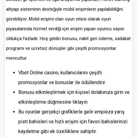
altyapı sisteminin desteğiyle mobil erişimlerin yapılabildiğini
görebiliyor. Mobil erişimi olan oyun sitesi olarak oyun
piyasalarında hizmet verdiği için erişim yapan oyuncu sayısı
oldukça fazladır. Hoş geldin bonusu, nakit geri ödeme, sadakat
programı ve ücretsiz dönüşler gibi çeşitli promosyonlar
mevcuttur.
Vbet Online casino, kullanıcılarını çeşitli
promosyonlar ve bonuslar ile ödüllendirir.
Bonusu etkinleştirmek için kişisel dolabınıza girin ve
etkinleştirme düğmesine tıklayın.
Bu oyunlar gerçekçi grafiklerle gelir empieza yarış
pisti bahisleri ve hızlı erişim için favori bahislerinizi
kaydetme gibi ek özelliklere sahiptir.