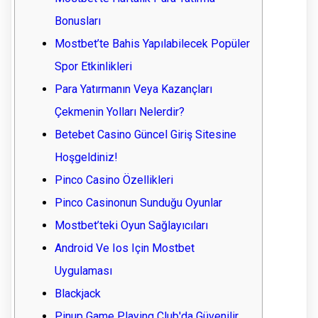
Bonusları
Mostbet’te Bahis Yapılabilecek Popüler
Spor Etkinlikleri
Para Yatırmanın Veya Kazançları
Çekmenin Yolları Nelerdir?
Betebet Casino Güncel Giriş Sitesine
Hoşgeldiniz!
Pinco Casino Özellikleri
Pinco Casinonun Sunduğu Oyunlar
Mostbet’teki Oyun Sağlayıcıları
Android Ve Ios Için Mostbet
Uygulaması
Blackjack
Pinup Game Playing Club'da Güvenilir