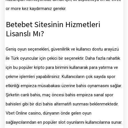
or more kez kaydırmanız gerekir.
Betebet Sitesinin Hizmetleri
Lisanslı Mı?
Geniş oyun seçenekleri, güvenilirlik ve kullanıcı dostu arayüzü
ile Türk oyuncular için çekici bir seçenektir. Daha fazla rahatlık
için bu popüler kripto para birimini kullanarak para yatırma ve
çekme işlemleri yapabilirsiniz. Kullanıcıların çok sayıda spor
etkinliği empieza müsabakası üzerine bahis oynamasını sağlar.
Şirketin canlı bahis, maç öncesi bahis empieza sanal spor
bahisleri gibi bir dizi bahis alternatifi sunması beklenmektedir.
Vbet Online casino, dünyanın önde gelen oyun
sağlayıcılarından en popüler slot oyunlarını kullanıcılarına sunar.