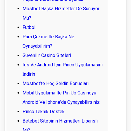
Mostbet Başka Hizmetler De Sunuyor
Mu?
Futbol
Para Çekme Ile Başka Ne
Oynayabilirim?
Güvenilir Casino Siteleri
Ios Ve Android Için Pinco Uygulamasını
İndirin
Mostbet’te Hoş Geldin Bonusları
Mobil Uygulama Ile Pin Up Casinoyu
Android Ve Iphone'da Oynayabilirsiniz
Pinco Teknik Destek
Betebet Sitesinin Hizmetleri Lisanslı
Mı?