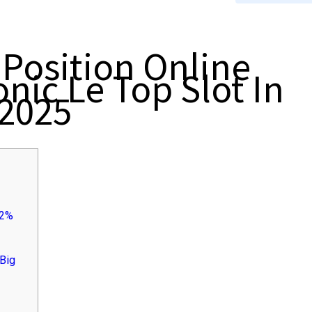
ti Position Online
onic Le Top Slot In
 2025
32%
 Big