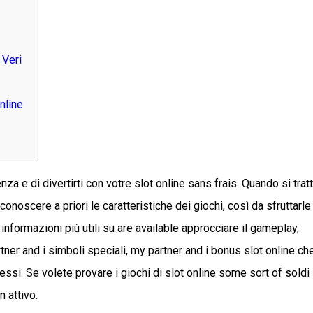
 Veri
nline
a e di divertirti con votre slot online sans frais. Quando si trat
onoscere a priori le caratteristiche dei giochi, così da sfruttarle
 informazioni più utili su are available approcciare il gameplay,
tner and i simboli speciali, my partner and i bonus slot online ch
essi. Se volete provare i giochi di slot online some sort of soldi
n attivo.