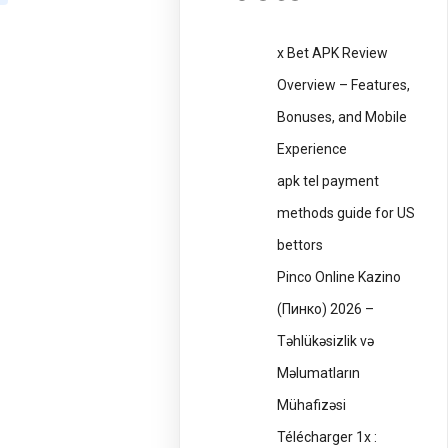
x Bet APK Review
Overview – Features,
Bonuses, and Mobile
Experience
apk tel payment
methods guide for US
bettors
Pinco Online Kazino
(Пинко) 2026 –
Təhlükəsizlik və
Məlumatların
Mühafizəsi
Télécharger 1x :