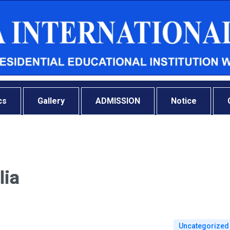
cs
Gallery
ADMISSION
Notice
lia
Uncategorized