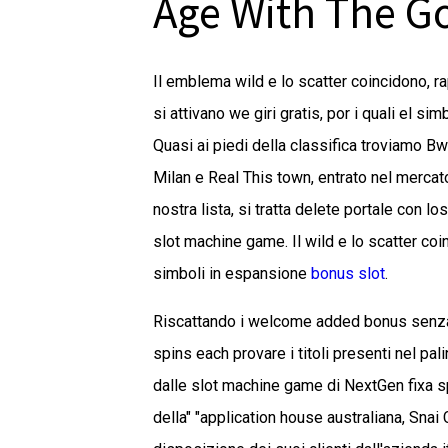
Age With The Go
Il emblema wild e lo scatter coincidono, r
si attivano we giri gratis, por i quali el 
Quasi ai piedi della classifica troviamo Bw
Milan e Real This town, entrato nel mercato
nostra lista, si tratta delete portale con l
slot machine game. Il wild e lo scatter coin
simboli in espansione
bonus slot
.
Riscattando i welcome added bonus senza d
spins each provare i titoli presenti nel pali
dalle slot machine game di NextGen fixa sp
della" "application house australiana, Sna