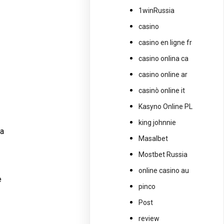
1winRussia
casino
casino en ligne fr
casino onlina ca
casino online ar
casinò online it
Kasyno Online PL
king johnnie
ta
Masalbet
Mostbet Russia
online casino au
e
pinco
Post
review