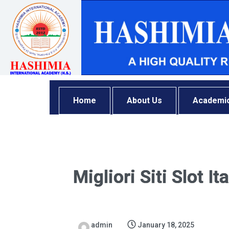
Home
About Us
Academi
Migliori Siti Slot Ita
admin
January 18, 2025