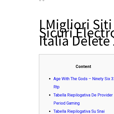
I Migliori Si
Sicuri Electr
Italia Delete
Content
Age With The Gods – Ninety Six 
Rtp
Tabella Riepilogativa De Provider
Period Gaming
Tabella Riepilogativa Su Snai