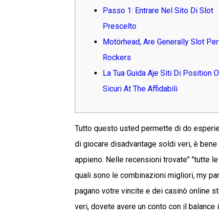
Passo 1: Entrare Nel Sito Di Slot
Prescelto
Motörhead, Are Generally Slot Per
Rockers
La Tua Guida Aje Siti Di Position O
Sicuri At The Affidabili
Tutto questo usted permette di do esperienz
di giocare disadvantage soldi veri, è bene c
appieno. Nelle recensioni trovate" "tutte le
quali sono le combinazioni migliori, my par
pagano votre vincite e dei casinò online st
veri, dovete avere un conto con il balance i