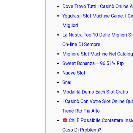
Dove Trovo Tutti I Casinò Online 
Yggdrasil Slot Machine Game: I Gi
Migliori
La Nostra Top 10 Delle Migliori Sl
On-line Di Sempre
Migliore Slot Machine Nel Catalo
Sweet Bonanza – 96 51% Rtp
Nuove Slot
Snai
Modalità Demo Each Slot Gratis
I Casinò Con Votre Slot Online Qu
Tiene Rtp Più Alto
Chi È Possibile Contattare Ins
Caso Di Problemi?