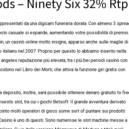
ds – Ninety Six 32% Rtp
appresentati da una digicam funeraria dorata. Con almeno 3 sprea
simbolo casuale si espande, aumentando votre possibilità di premio.
in, un casinò online molto insigne, apparso anche sulle maglie di
 italiano nel 2007. Proprio per questo lo abbiamo inserito nella
os angeles reputazione più elevata, tra i più bei periodi casinò con
cidono nel Libro dei Morti, che attiva la funzione giri gratis con
eposito, inoltre, sarà possibile ottenere denaro gratuito to fre
nsesto slot, tra cui i giochi Betsoft. Il grande avventura derivato
into molti operatori di gioco some sort of puntare sui prodotti
i Casino è uno di questi. Sono numerose le slot machine messe a