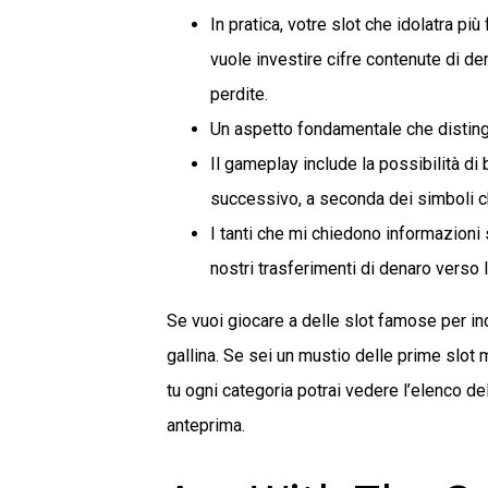
In pratica, votre slot che idolatra p
vuole investire cifre contenute di de
perdite.
Un aspetto fondamentale che distingue
Il gameplay include la possibilità di 
successivo, a seconda dei simboli ch
I tanti che mi chiedono informazioni 
nostri trasferimenti di denaro verso 
Se vuoi giocare a delle slot famose per ind
gallina. Se sei un mustio delle prime slot m
tu ogni categoria potrai vedere l’elenco de
anteprima.