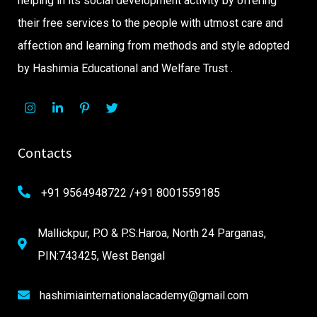
helping in its social development activity by offering
their free services to the people with utmost care and
affection and learning from methods and style adopted
by Hashimia Educational and Welfare Trust .
Contacts
+91 9564948722 /+91 8001559185
Mallickpur, P.O & P.S:Haroa, North 24 Parganas,
PIN:743425, West Bengal
hashimiainternationalacademy@gmail.com