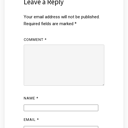
Leave a Reply
Your email address will not be published.
Required fields are marked
*
COMMENT
*
NAME
*
EMAIL
*