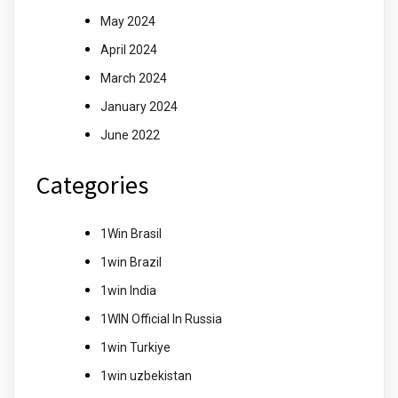
May 2024
April 2024
March 2024
January 2024
June 2022
Categories
1Win Brasil
1win Brazil
1win India
1WIN Official In Russia
1win Turkiye
1win uzbekistan