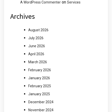
on
A WordPress Commenter
Services
Archives
August 2026
July 2026
June 2026
April 2026
March 2026
February 2026
January 2026
February 2025
January 2025
December 2024
November 2024