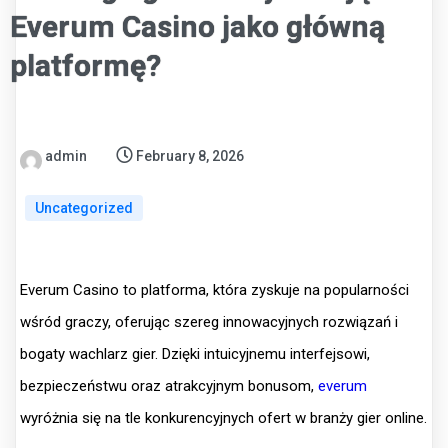
Everum Casino jako główną
platformę?
admin
February 8, 2026
Uncategorized
Everum Casino to platforma, która zyskuje na popularności
wśród graczy, oferując szereg innowacyjnych rozwiązań i
bogaty wachlarz gier. Dzięki intuicyjnemu interfejsowi,
bezpieczeństwu oraz atrakcyjnym bonusom,
everum
wyróżnia się na tle konkurencyjnych ofert w branży gier online.