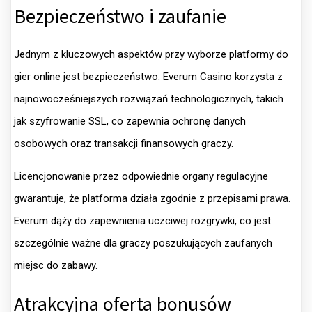
Bezpieczeństwo i zaufanie
Jednym z kluczowych aspektów przy wyborze platformy do
gier online jest bezpieczeństwo. Everum Casino korzysta z
najnowocześniejszych rozwiązań technologicznych, takich
jak szyfrowanie SSL, co zapewnia ochronę danych
osobowych oraz transakcji finansowych graczy.
Licencjonowanie przez odpowiednie organy regulacyjne
gwarantuje, że platforma działa zgodnie z przepisami prawa.
Everum dąży do zapewnienia uczciwej rozgrywki, co jest
szczególnie ważne dla graczy poszukujących zaufanych
miejsc do zabawy.
Atrakcyjna oferta bonusów