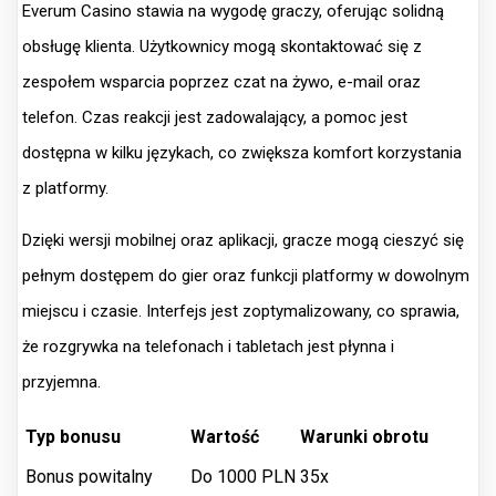
Everum Casino stawia na wygodę graczy, oferując solidną
obsługę klienta. Użytkownicy mogą skontaktować się z
zespołem wsparcia poprzez czat na żywo, e-mail oraz
telefon. Czas reakcji jest zadowalający, a pomoc jest
dostępna w kilku językach, co zwiększa komfort korzystania
z platformy.
Dzięki wersji mobilnej oraz aplikacji, gracze mogą cieszyć się
pełnym dostępem do gier oraz funkcji platformy w dowolnym
miejscu i czasie. Interfejs jest zoptymalizowany, co sprawia,
że rozgrywka na telefonach i tabletach jest płynna i
przyjemna.
Typ bonusu
Wartość
Warunki obrotu
Bonus powitalny
Do 1000 PLN
35x