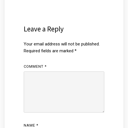
Leave a Reply
Your email address will not be published.
Required fields are marked
*
COMMENT
*
NAME
*