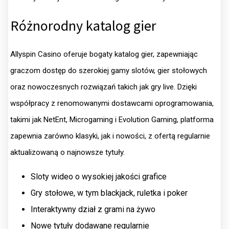
Różnorodny katalog gier
Allyspin Casino oferuje bogaty katalog gier, zapewniając
graczom dostęp do szerokiej gamy slotów, gier stołowych
oraz nowoczesnych rozwiązań takich jak gry live. Dzięki
współpracy z renomowanymi dostawcami oprogramowania,
takimi jak NetEnt, Microgaming i Evolution Gaming, platforma
zapewnia zarówno klasyki, jak i nowości, z ofertą regularnie
aktualizowaną o najnowsze tytuły.
Sloty wideo o wysokiej jakości grafice
Gry stołowe, w tym blackjack, ruletka i poker
Interaktywny dział z grami na żywo
Nowe tytuły dodawane regularnie