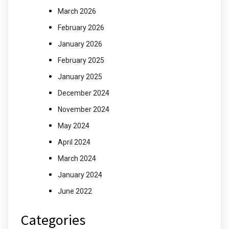
March 2026
February 2026
January 2026
February 2025
January 2025
December 2024
November 2024
May 2024
April 2024
March 2024
January 2024
June 2022
Categories