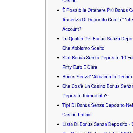
Casinò
È Possibile Ottenere Più Bonus C
Assenza Di Deposito Con Lo" "st
Account?
Le Qualità Dei Bonus Senza Depo
Che Abbiamo Scelto
Slot Bonus Senza Deposito 10 Eur
Fifty Euro E Oltre
Bonus Senza" "Almacén In Denaro
Che Cos'è Un Casino Bonus Senz
Deposito Immediato?
Tipi Di Bonus Senza Deposito Nei
Casinò Italiani
Lista Di Bonus Senza Deposito - S