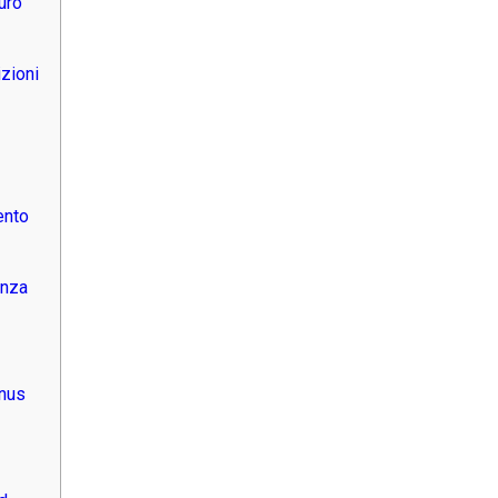
uro
zioni
ento
enza
nus