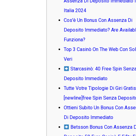
Assenza Di Deposito Immediato 
Italia 2024
Cos'è Un Bonus Con Assenza Di
Deposito Immediato? Are Availab
Funziona?
Top 3 Casinò On The Web Con Sol
Veri
Starcasinò: 40 Free Spin Senz
Deposito Immediato
Tutte Votre Tipologie Di Giri Gratis
[newline]free Spin Senza Deposit
Ottieni Subito Un Bonus Con Ass
Di Deposito Immediato
Betsson Bonus Con Assenza D