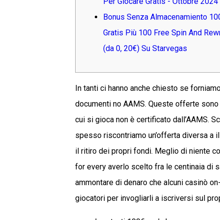
Per Giocare Gratis - Ottobre 2024
Bonus Senza Almacenamiento 10
Gratis Più 100 Free Spin And Rewr
(da 0, 20€) Su Starvegas
In tanti ci hanno anche chiesto se fornia
documenti no AAMS. Queste offerte sono si
cui si gioca non è certificato dall’AAMS. 
spesso riscontriamo un’offerta diversa a il 
il ritiro dei propri fondi. Meglio di nient
for every averlo scelto fra le centinaia di
ammontare di denaro che alcuni casinò on
giocatori per invogliarli a iscriversi sul pro