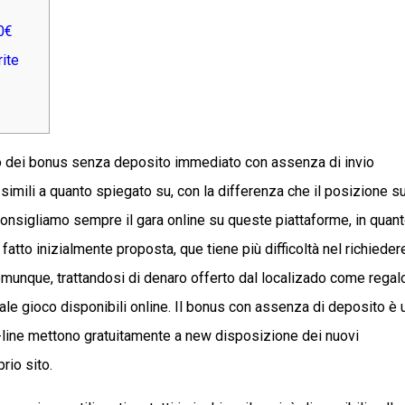
0€
ite
mo dei bonus senza deposito immediato con assenza di invio
mili a quanto spiegato su, con la differenza che il posizione s
Sconsigliamo sempre il gara online su queste piattaforme, in quan
fatto inizialmente proposta, que tiene più difficoltà nel richieder
e comunque, trattandosi di denaro offerto dal localizado come regal
 sale gioco disponibili online. Il bonus con assenza di deposito è 
-line mettono gratuitamente a new disposizione dei nuovi
prio sito.