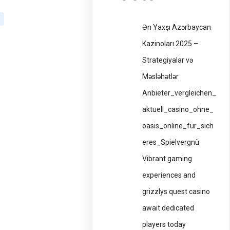
Ən Yaxşı Azərbaycan
Kazinoları 2025 –
Strategiyalar və
Məsləhətlər
Anbieter_vergleichen_
aktuell_casino_ohne_
oasis_online_für_sich
eres_Spielvergnü
Vibrant gaming
experiences and
grizzlys quest casino
await dedicated
players today