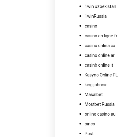
1win uzbekistan
1winRussia
casino
casino en ligne fr
casino onlina ca
casino online ar
casinò online it
Kasyno Online PL
king johnnie
Masalbet
Mostbet Russia
online casino au
pinco
Post