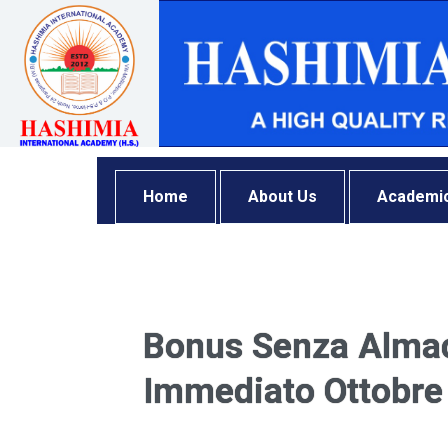
Home
About Us
Academi
Bonus Senza Alma
Immediato Ottobre