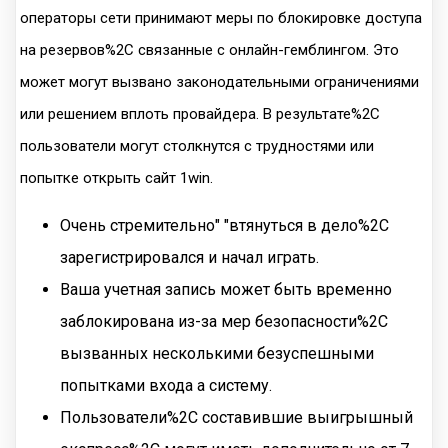
операторы сети принимают меры по блокировке доступа
на резервов%2C связанные с онлайн-гемблингом. Это
может могут вызвано законодательными ограничениями
или решением вплоть провайдера. В результате%2C
пользователи могут столкнутся с трудностями или
попытке открыть сайт 1win.
Очень стремительно" "втянуться в дело%2C
зарегистрировался и начал играть.
Ваша учетная запись может быть временно
заблокирована из-за мер безопасности%2C
вызванных несколькими безуспешными
попытками входа а систему.
Пользователи%2C составившие выигрышный