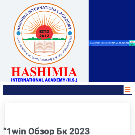
“1win Обзор Бк 2023