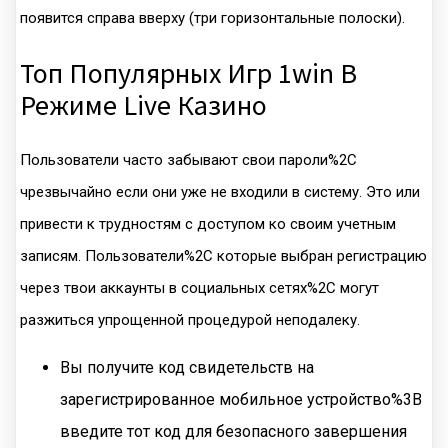
появится справа вверху (три горизонтальные полоски).
Топ Популярных Игр 1win В
Режиме Live Казино
Пользователи часто забывают свои пароли%2C
чрезвычайно если они уже не входили в систему. Это или
привести к трудностям с доступом ко своим учетным
записям. Пользователи%2C которые выбран регистрацию
через твои аккаунты в социальных сетях%2C могут
разжиться упрощенной процедурой неподалеку.
Вы получите код свидетельств на
зарегистрированное мобильное устройство%3B
введите тот код для безопасного завершения