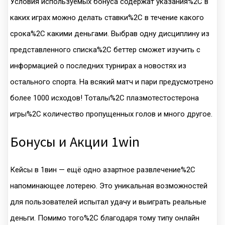
Условия используемых бонуса содержат указания%2C в
каких играх можно делать ставки%2C в течение какого
срока%2C какими деньгами. Выбрав одну дисциплину из
представленного списка%2C беттер сможет изучить с
информацией о последних турнирах а новостях из
остального спорта. На всякий матч и пари предусмотрено
более 1000 исходов! Тоталы%2C плазмотестостерона
игры%2C количество пропущенных голов и много другое.
Бонусы и Акции 1win
Кейсы в 1вин — ещё одно азартное развлечение%2C
напоминающее лотерею. Это уникальная возможностей
для пользователей испытал удачу и выиграть реальные
деньги. Помимо того%2C благодаря тому типу онлайн