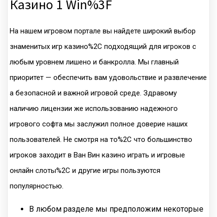
Казино 1 Win%3F
На нашем игровом портале вы найдете широкий выбор
знаменитых игр казино%2C подходящий для игроков с
любым уровнем лишено и банкролла. Мы главный
приоритет — обеспечить вам удовольствие и развлечение
а безопасной и важной игровой среде. Здравому
наличию лицензии же использованию надежного
игрового софта мы заслужил полное доверие наших
пользователей. Не смотря на то%2C что большинство
игроков заходит в Ван Вин казино играть и игровые
онлайн слоты%2C и другие игры пользуются
популярностью.
В любом разделе мы предположим некоторые