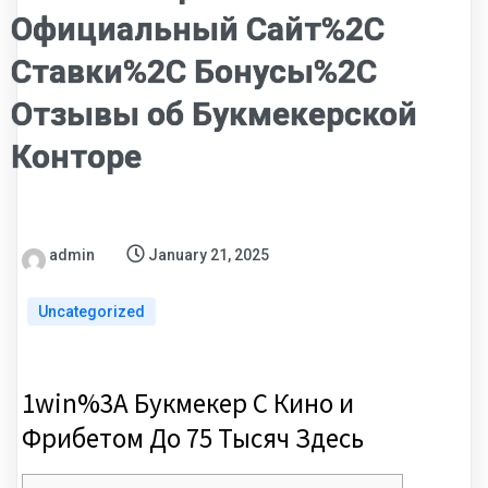
Официальный Сайт%2C
Ставки%2C Бонусы%2C
Отзывы об Букмекерской
Конторе
admin
January 21, 2025
Uncategorized
1win%3A Букмекер С Кино и
Фрибетом До 75 Тысяч Здесь