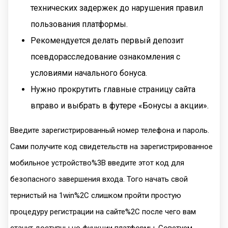
технических задержек до нарушения правил
пользования платформы.
Рекомендуется делать первый депозит
псевдорасследование ознакомления с
условиями начального бонуса.
Нужно прокрутить главные страницу сайта
вправо и выбрать в футере «Бонусы а акции».
Введите зарегистрированный номер телефона и пароль.
Сами получите код свидетельств на зарегистрированное
мобильное устройство%3B введите этот код для
безопасного завершения входа. Того начать свой
тернистый на 1win%2C слишком пройти простую
процедуру регистрации на сайте%2C после чего вам
станут доступны но функции платформы. Советуем