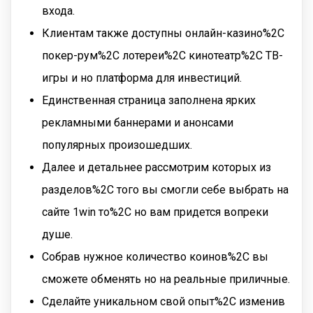
входа.
Клиентам также доступны онлайн-казино%2C
покер-рум%2C лотереи%2C кинотеатр%2C ТВ-
игры и но платформа для инвестиций.
Единственная страница заполнена ярких
рекламными баннерами и анонсами
популярных произошедших.
Далее и детальнее рассмотрим которых из
разделов%2C того вы смогли себе выбрать на
сайте 1win то%2C но вам придется вопреки
душе.
Собрав нужное количество коинов%2C вы
сможете обменять но на реальные приличные.
Сделайте уникальном свой опыт%2C изменив