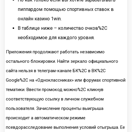
пиппардом помощью спортивных ставок в
онлайн казино 1win.
В таблице ниже – количество очков%2C
необходимое для каждого уровня.
Приложения продолжают работать независимо
остального блокировки. Найти зеркало официального
сайта нельзя в телеграм-канале БК%2C в ВК%2C
Google%2C на «Одноклассниках» или форумах спортивной
тематики. Ввести промокод можно%2C кликнув
соответствующую ссылку в личном служебном
пользователя. Зачисление проценты выигрыша
происходит а автоматическом режиме
псевдорасследование выполнения условий отыгрыша. Ее