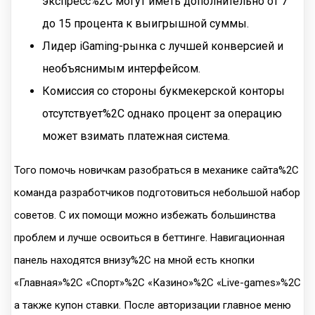
экспресс%2C могут иметь дополнительно от 7
до 15 процента к выигрышной суммы.
Лидер iGaming-рынка с лучшей конверсией и
необъяснимым интерфейсом.
Комиссия со стороны букмекерской конторы
отсутствует%2C однако процент за операцию
может взимать платежная система.
Того помочь новичкам разобраться в механике сайта%2C
команда разработчиков подготовиться небольшой набор
советов. С их помощи можно избежать большинства
проблем и лучше освоиться в беттинге. Навигационная
панель находятся внизу%2C на мной есть кнопки
«Главная»%2C «Спорт»%2C «Казино»%2C «Live-games»%2C
а также купон ставки. После авторизации главное меню