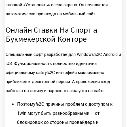
кнопкой «Установить» слева экрана. Он появляется
автоматически при входа на мобильный сайт.
Онлайн Ставки На Спорт а
Букмекерской Конторе
Специальный софт разработан для Windows%2C Android и
iOS. Функциональность полностью идентична
официальному сайту%2C интерфейс максимально
приближен к десктопной версии. А приложении вход
работаю по логину и паролю от аккаунта на сайте.
Поэтому%2C причины проблем с доступом к
1win могут быть разнообразными — от
блокировок со стороны провайдера и