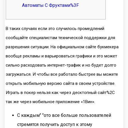
Автоматы С Фруктами%3F
В таких случаях если это случилось промедлений
сообщайте специалистам технической поддержки для
разрешения ситуации. На официальном сайте букмекера
вообще рекламы и варьироваться графики и это может
сильно расходовать интернет-трафик и но будет долго
загружаться. И чтобы все работало быстрее вы можете
открыть мобильную версию сайта в своем устройстве.
Играть в покер нельзя как через десктопный сайт%2C
так же через мобильное приложение «1Вин».
С каждым" "ото все больше пользователей
стремятся получить доступ к этому