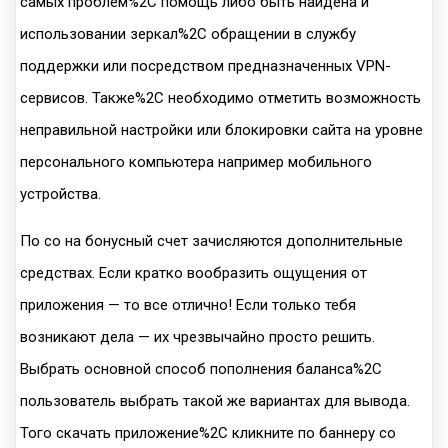
самых проблем%2C помощь либо быть найдена и
использовании зеркал%2C обращении в службу
поддержки или посредством предназначенных VPN-
сервисов. Также%2C необходимо отметить возможность
неправильной настройки или блокировки сайта на уровне
персонального компьютера например мобильного
устройства.
По со на бонусный счет зачисляются дополнительные
средствах. Если кратко вообразить ощущения от
приложения — то все отлично! Если только тебя
возникают дела — их чрезвычайно просто решить.
Выбрать основной способ пополнения баланса%2C
пользователь выбрать такой же вариантах для вывода.
Того скачать приложение%2C кликните по баннеру со