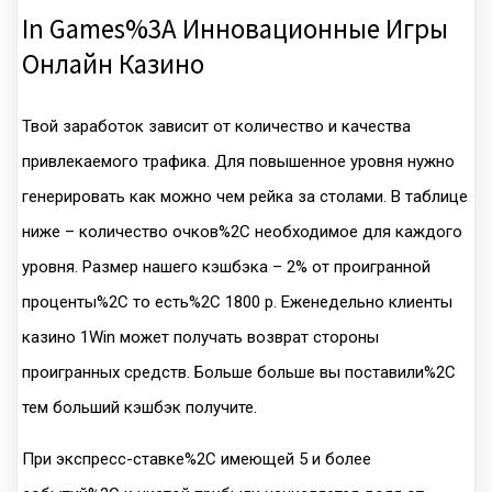
In Games%3A Инновационные Игры
Онлайн Казино
Твой заработок зависит от количество и качества
привлекаемого трафика. Для повышенное уровня нужно
генерировать как можно чем рейка за столами. В таблице
ниже – количество очков%2C необходимое для каждого
уровня. Размер нашего кэшбэка – 2% от проигранной
проценты%2C то есть%2C 1800 р. Еженедельно клиенты
казино 1Win может получать возврат стороны
проигранных средств. Больше больше вы поставили%2C
тем больший кэшбэк получите.
При экспресс-ставке%2C имеющей 5 и более